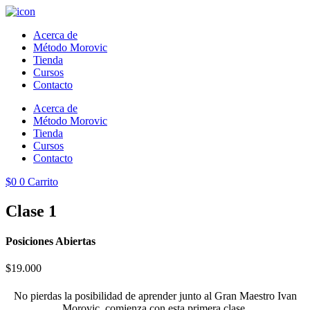
Ir
al
Acerca de
contenido
Método Morovic
Tienda
Cursos
Contacto
Acerca de
Método Morovic
Tienda
Cursos
Contacto
$
0
0
Carrito
Clase 1
Posiciones Abiertas
$
19.000
No pierdas la posibilidad de aprender junto al Gran Maestro Ivan
Morovic, comienza con esta primera clase.